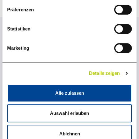
Präferenzen
Statistiken
Marketing
BEWIRB DICH JETZT
Details zeigen
BEI TEAM HÖRMANN
Alle zulassen
und werde Teil unseres Spitzenteams. Wir
freuen uns darauf, Dich kennenzulernen.
Auswahl erlauben
Ansprechpartnerin:
Ablehnen
Daniela Hörmann