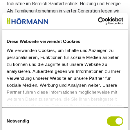
Industrie im Bereich Sanitärtechnik, Heizung und Energie.
Als Familienunternehmen in vierter Generation legen wir
großen Wert auf ein starkes Miteinander und Teamgeist.
Bei uns erwartet dich ein modernes Arbeitsumfeld mit
innovativen Technologien – nicht nur in der Werkstatt,
sondern auch im Office. Abwechslungsreiche Aufgaben,
Diese Webseite verwendet Cookies
spannende Projekte und ein kollegiales Team, das
Wir verwenden Cookies, um Inhalte und Anzeigen zu
gemeinsam anpackt, machen jeden Tag aufs Neue
personalisieren, Funktionen für soziale Medien anbieten
Freude. Wir arbeiten mit modernster Ausstattung, lernen
zu können und die Zugriffe auf unsere Website zu
ständig dazu und meistern gemeinsam die
analysieren. Außerdem geben wir Informationen zu Ihrer
Herausforderungen unserer Kunden.
Verwendung unserer Website an unsere Partner für
soziale Medien, Werbung und Analysen weiter. Unsere
KLINGT NACH DEINEM DING?
Partner führen diese Informationen möglicherweise mit
weiteren Daten zusammen, die Sie ihnen bereitgestellt
Dann bewirb dich jetzt – unkompliziert per E-Mail und
haben oder die sie im Rahmen Ihrer Nutzung der Dienste
selbstverständlich vertraulich. Gerne mit Angabe deines
gesammelt haben.
Einwilligungsauswahl
Eintrittstermins und deiner Gehaltsvorstellungen.
Notwendig