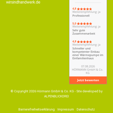
4,8
Weiterempfehlung: ja
Professionell
5,0
Weiterempfehlung: ja
Sehr gute
Zusammenarbeit
4,8
Weiterempfehlung: ja
Schneller und
kompetenter Einbau
einer Wärmepumpe im
Einfamilienhaus
07.08.2026
HÖRMANN GmbH & Co.
KG
Jetzt bewerten
© Copyright 2026 Hörmann GmbH & Co. KG - Site developed by
ALPENBLICKDREI
Barrierefreiheitserklärung
Impressum
Datenschutz