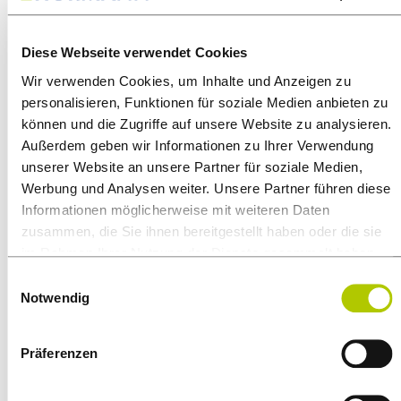
Diese Webseite verwendet Cookies
Wir verwenden Cookies, um Inhalte und Anzeigen zu
personalisieren, Funktionen für soziale Medien anbieten zu
können und die Zugriffe auf unsere Website zu analysieren.
JOBS HEIZUNG & SANITÄR AM BODENSEE
Außerdem geben wir Informationen zu Ihrer Verwendung
UNSER TEAM BRAUCHT
unserer Website an unsere Partner für soziale Medien,
Werbung und Analysen weiter. Unsere Partner führen diese
VERSTÄRKUNG!
Informationen möglicherweise mit weiteren Daten
zusammen, die Sie ihnen bereitgestellt haben oder die sie
im Rahmen Ihrer Nutzung der Dienste gesammelt haben.
ANLAGENMECHANIKER SHK
Einwilligungsauswahl
IM INDUSTRIESERVICE
Notwendig
(M/W/D)
Präferenzen
MONTEUR BADSANIERUNG