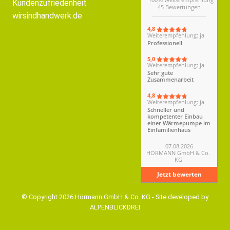
45 Bewertungen
4,8
Weiterempfehlung: ja
Professionell
5,0
Weiterempfehlung: ja
Sehr gute
Zusammenarbeit
4,8
Weiterempfehlung: ja
Schneller und
kompetenter Einbau
einer Wärmepumpe im
Einfamilienhaus
07.08.2026
HÖRMANN GmbH & Co.
KG
Jetzt bewerten
© Copyright 2026 Hörmann GmbH & Co. KG - Site developed by
ALPENBLICKDREI